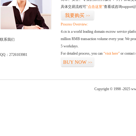
具体交易流程可
“点击这里”
查看或咨询support@
我要购买
>>
Process Overview:
4.cn is a world leading domain escrow service plat
million RMB transaction volume every year. We promi
联系我们
5 workdays.
For detailed process, you can
“visit here”
or contact
QQ：2726103981
BUY NOW
>>
Copyright © 1998 -2025 ww