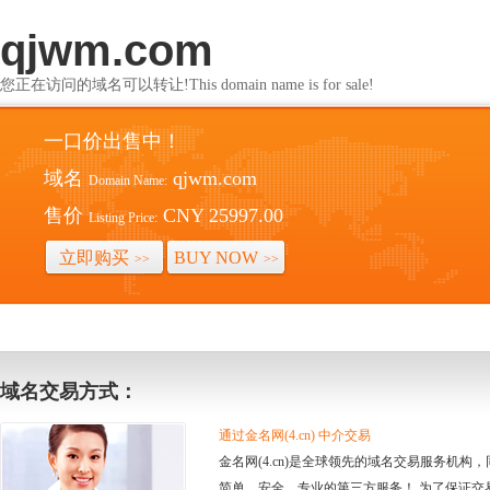
qjwm.com
您正在访问的域名可以转让!This domain name is for sale!
一口价出售中！
域名
qjwm.com
Domain Name:
售价
CNY 25997.00
Listing Price:
立即购买
BUY NOW
>>
>>
域名交易方式：
通过金名网(4.cn) 中介交易
金名网(4.cn)是全球领先的域名交易服务机
简单、安全、专业的第三方服务！ 为了保证交